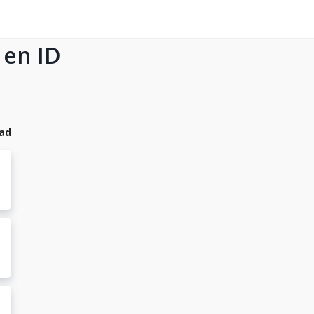
 en ID
dad